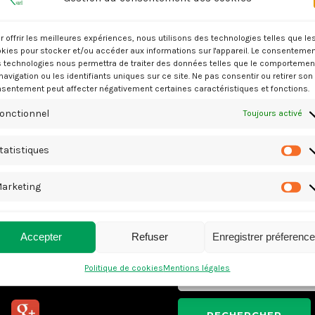
r offrir les meilleures expériences, nous utilisons des technologies telles que le
kies pour stocker et/ou accéder aux informations sur l'appareil. Le consentemen
 technologies nous permettra de traiter des données telles que le comportemen
Besoin d'un de nos services
navigation ou les identifiants uniques sur ce site. Ne pas consentir ou retirer son
sentement peut affecter négativement certaines caractéristiques et fonctions.
N'hésitez pas à nous contacter
onctionnel
Toujours activé
Tél. : 02.54.30.87.45
ou à nous demander un devis gratuit
tatistiques
ST
arketing
M
DEVIS GRATUIT
Accepter
Refuser
Enregistrer préferenc
RECHERCHER :
Politique de cookies
Mentions légales
OUS SUIVRE