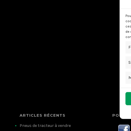
Pou
coo
ces
de 
con
F
S
M
ARTICLES RÉCENTS
POUR N
Pneus de tracteur à vendre