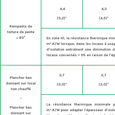
4,4
4,3
(5,2)*
(4,5)*
Rampants de
toiture de pente
≤ 60°
En zone H1, la résistance thermique min
m².K/W lorsque, dans les locaux à usag
d’isolation entraînent une diminution 
locaux concernés > 5% en raison de l’ép
2,7
2,7
Plancher bas
donnant sur local
(3,0)*
(3,0)*
non chauffé
–
La résistance thermique minimale p
Plancher bas
m².K/W pour adapter l’épaisseur d’isol
donnant sur