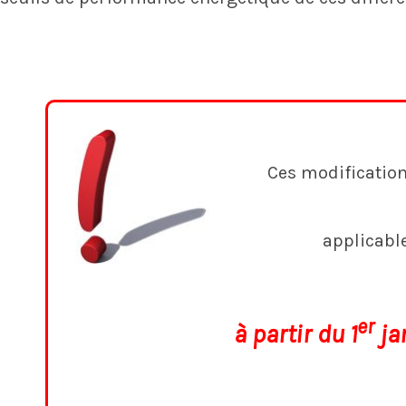
Ces modification
applicabl
er
à partir du 1
ja