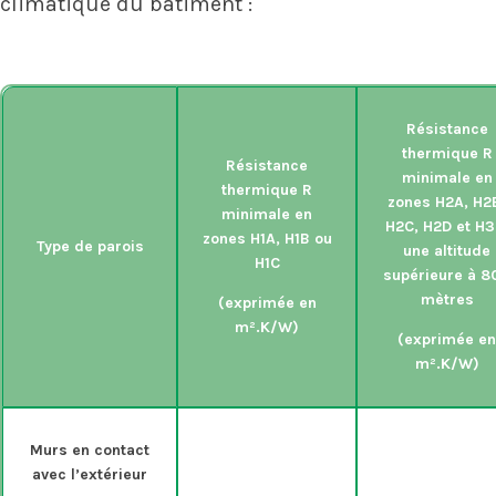
climatique du bâtiment :
Résistance
thermique R
Résistance
minimale en
thermique R
zones H2A, H2
minimale en
H2C, H2D et H3
zones H1A, H1B ou
Type de parois
une altitude
H1C
supérieure à 8
mètres
(exprimée en
m².K/W)
(exprimée en
m².K/W)
Murs en contact
avec l’extérieur