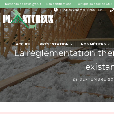
Demande de devis gratuit
Nos certifications
Politique de cookies (UE)
Lundi au vendredi : 8h00 - 18h00
ACCUEIL
PRÉSENTATION
NOS MÉTIERS
La réglementation the
exista
29 SEPTEMBRE 2