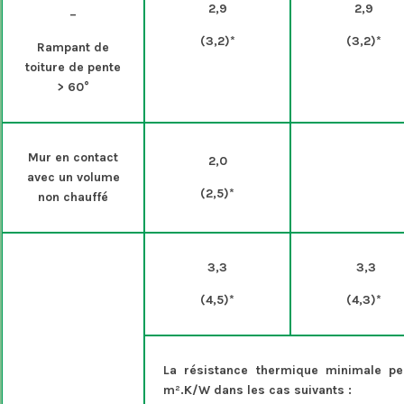
2,9
2,9
–
(3,2)*
(3,2)*
Rampant de
toiture de pente
> 60°
Mur en contact
2,0
avec un volume
(2,5)*
non chauffé
3,3
3,3
(4,5)*
(4,3)*
La résistance thermique minimale pe
m².K/W dans les cas suivants :