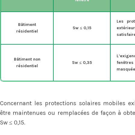
Les prot
Bâtiment
Sw ≤ 0,15
extéri
résidentiel
satisfai
L’exigen
Bâtiment non
Sw ≤ 0,35
fenêtre
résidentiel
masqué
Concernant les protections solaires mobiles exi
être maintenues ou remplacées de façon à obten
Sw ≤ 0,15.