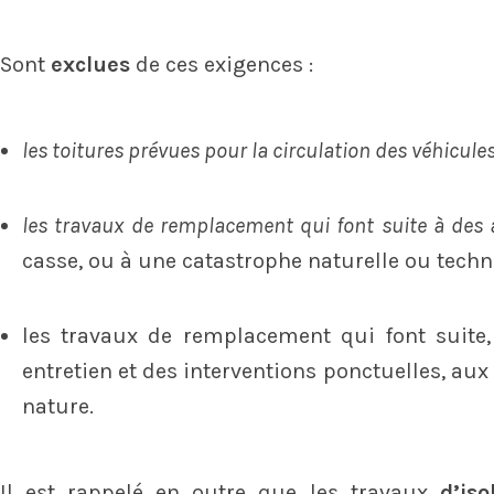
Sont
exclues
de ces exigences :
les toitures prévues pour la circulation des véhicule
les travaux de remplacement qui font suite à des
casse, ou à une catastrophe naturelle ou tech
les travaux de remplacement qui font suite,
entretien et des interventions ponctuelles, au
nature.
Il est rappelé en outre que les travaux
d’is