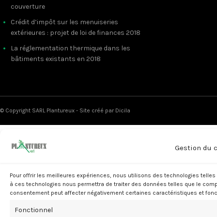
couverture
Crédit d’impôt sur les menuiseries
extérieures : projet de loi de finances 2018
La réglementation thermique dans les
bâtiments existants en 2018
© Copyright SARL Plantureux - Site créé par
Dicila
Gestion du 
Pour offrir les meilleures expériences, nous utilisons des technologies tell
à ces technologies nous permettra de traiter des données telles que le compo
consentement peut affecter négativement certaines caractéristiques et fonc
Fonctionnel