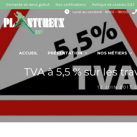
Demande de devis gratuit
Nos certifications
Politique de cookies (UE)
Lundi au vendredi : 8h00 - 18h00
ACCUEIL
PRÉSENTATION
NOS MÉTIERS
TVA à 5,5 % sur les tra
12 JUIN 2017