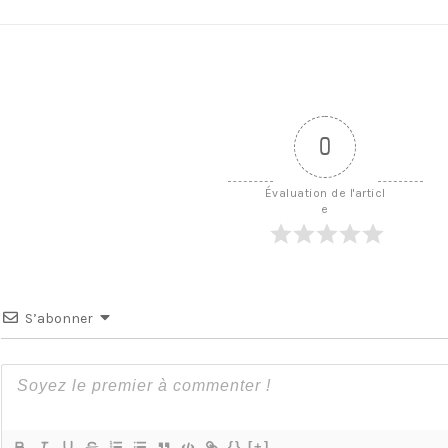
0
Évaluation de l'articl
e
S’abonner
{}
[+]