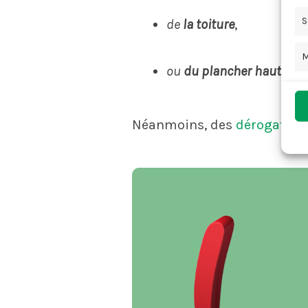
S
de
la toiture
,
M
ou
du plancher haut du d
Néanmoins, des
dérogation