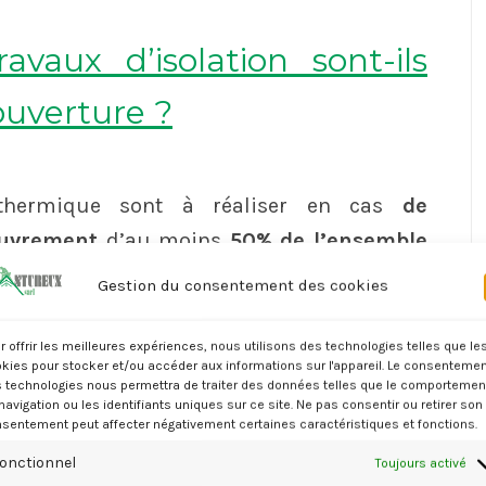
vaux d’isolation sont-ils
ouverture ?
n thermique sont à réaliser en cas
de
ouvrement
d’au moins
50% de l’ensemble
rtures.
Gestion du consentement des cookies
r offrir les meilleures expériences, nous utilisons des technologies telles que le
’ouvrage souhaite réaliser respecte l’une des
kies pour stocker et/ou accéder aux informations sur l'appareil. Le consentemen
 technologies nous permettra de traiter des données telles que le comportemen
, il est alors tenu de prévoir des travaux
navigation ou les identifiants uniques sur ce site. Ne pas consentir ou retirer son
sentement peut affecter négativement certaines caractéristiques et fonctions.
onctionnel
Toujours activé