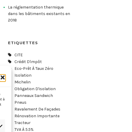
La réglementation thermique
dans les bâtiments existants en
2018
ETIQUETTES
CITE
Crédit D'impôt
Eco-Prêt À Taux Zéro
Isolation
Michelin
Obligation D'isolation
s
Panneaux Sandwich
t à
Pneus
t
Ravalement De Façades
Rénovation Importante
Tracteur
TVA À 5.5%