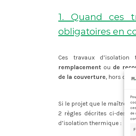
1. Quand ces tra
obligatoires en c
Ces travaux d’isolatio
remplacement
ou
de rec
de la couverture
, hors ouve
Pou
Si le projet que le maître d
coo
ces
2 règles décrites ci-dessus
de 
con
d’isolation thermique :
F