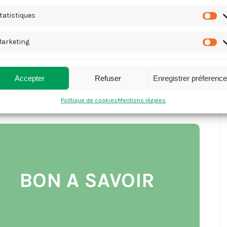
tatistiques
ST
arketing
M
ernier niveau occupé ou chauffé
.
Accepter
Refuser
Enregistrer préferenc
s
à cette obligation sont possibles.
Politique de cookies
Mentions légales
BON A SAVOIR