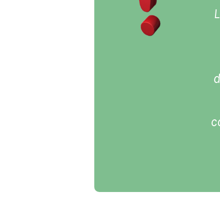
L
d
c