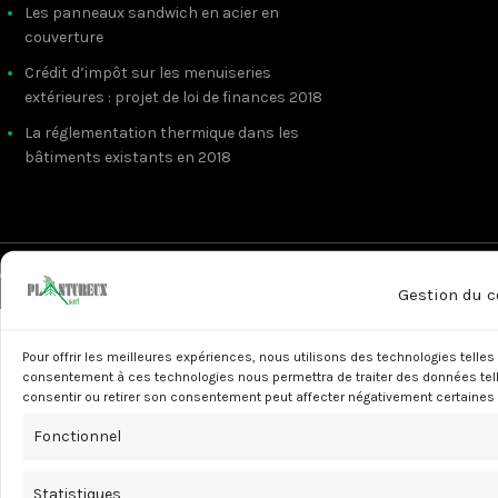
Les panneaux sandwich en acier en
couverture
Crédit d’impôt sur les menuiseries
extérieures : projet de loi de finances 2018
La réglementation thermique dans les
bâtiments existants en 2018
© Copyright SARL Plantureux - Site créé par
Dicila
Gestion du 
Pour offrir les meilleures expériences, nous utilisons des technologies telles
consentement à ces technologies nous permettra de traiter des données telle
consentir ou retirer son consentement peut affecter négativement certaines 
Fonctionnel
Statistiques