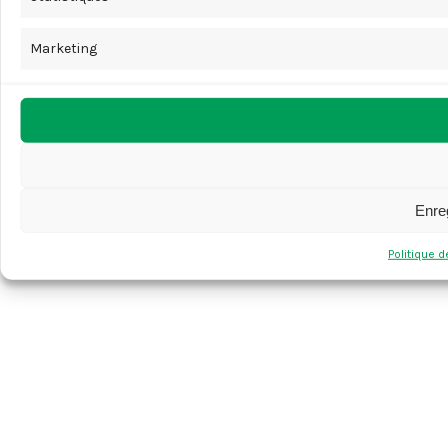
Marketing
Enreg
Politique 