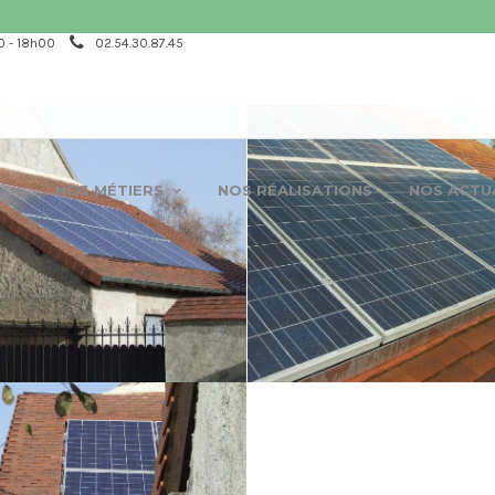
0 - 18h00
02.54.30.87.45
N
NOS MÉTIERS
NOS RÉALISATIONS
NOS ACTU