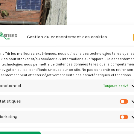
Gestion du consentement des cookies
r offrir les meilleures expériences, nous utilisons des technologies telles que le
kies pour stocker et/ou accéder aux informations sur l'appareil. Le consentemen
 technologies nous permettra de traiter des données telles que le comportemen
navigation ou les identifiants uniques sur ce site. Ne pas consentir ou retirer son
sentement peut affecter négativement certaines caractéristiques et fonctions.
onctionnel
Toujours activé
tatistiques
Besoin d'un de nos services
ST
N'hésitez pas à nous contacter
arketing
M
Tél. : 02.54.30.87.45