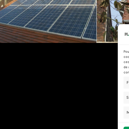
Pou
coo
ces
de 
con
F
S
M