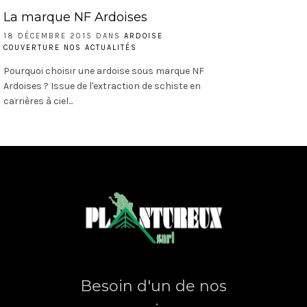
La marque NF Ardoises
18 DÉCEMBRE 2015 DANS
ARDOISE
COUVERTURE
NOS ACTUALITÉS
Pourquoi choisir une ardoise sous marque NF
Ardoises ? Issue de l'extraction de schiste en
carrières à ciel...
Besoin d'un de nos