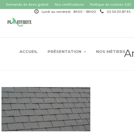
Demande de devis gratuit
Nos certifications
Politique de cookies (UE)
Lundi au vendredi : 8h00 - 18h00
02.54.30.87.45
A
ACCUEIL
PRÉSENTATION
NOS MÉTIERS